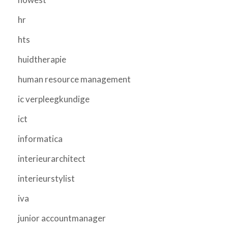
hr
hts
huidtherapie
human resource management
ic verpleegkundige
ict
informatica
interieurarchitect
interieurstylist
iva
junior accountmanager