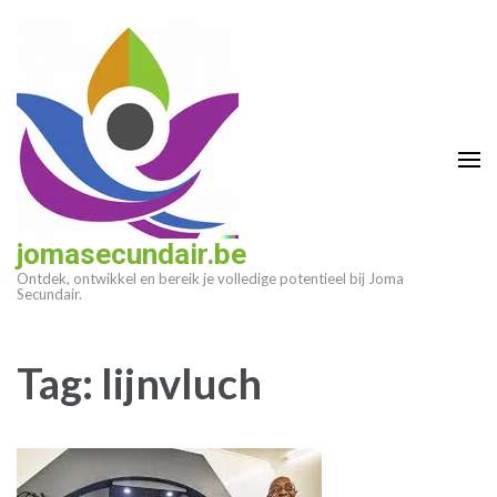
Ga
naar
inhoud
(druk
op
enter)
jomasecundair.be
Ontdek, ontwikkel en bereik je volledige potentieel bij Joma
Secundair.
Tag:
lijnvluch