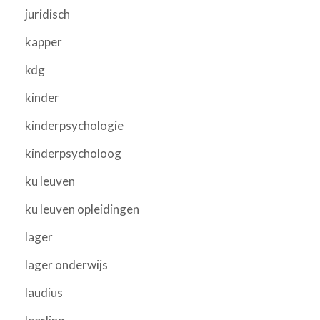
juridisch
kapper
kdg
kinder
kinderpsychologie
kinderpsycholoog
ku leuven
ku leuven opleidingen
lager
lager onderwijs
laudius