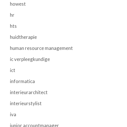
howest
hr
hts
huidtherapie
human resource management
ic verpleegkundige
ict
informatica
interieurarchitect
interieurstylist
iva
junior accountmanager