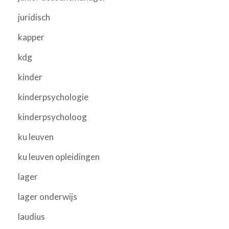
juridisch
kapper
kdg
kinder
kinderpsychologie
kinderpsycholoog
ku leuven
ku leuven opleidingen
lager
lager onderwijs
laudius