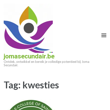
Ga
naar
inhoud
(druk
op
enter)
jomasecundair.be
Ontdek, ontwikkel en bereik je volledige potentieel bij Joma
Secundair.
Tag:
kwesties