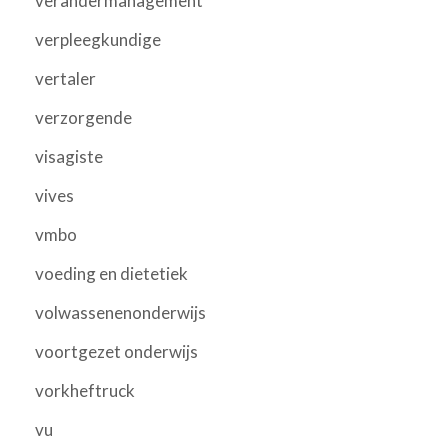
verandermanagement
verpleegkundige
vertaler
verzorgende
visagiste
vives
vmbo
voeding en dietetiek
volwassenenonderwijs
voortgezet onderwijs
vorkheftruck
vu