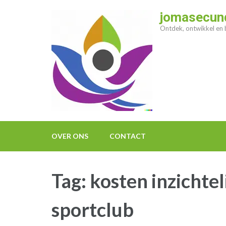
Ga
jomasecund
naar
Ontdek, ontwikkel en b
inhoud
(druk
op
enter)
OVER ONS
CONTACT
Tag:
kosten inzichte
sportclub