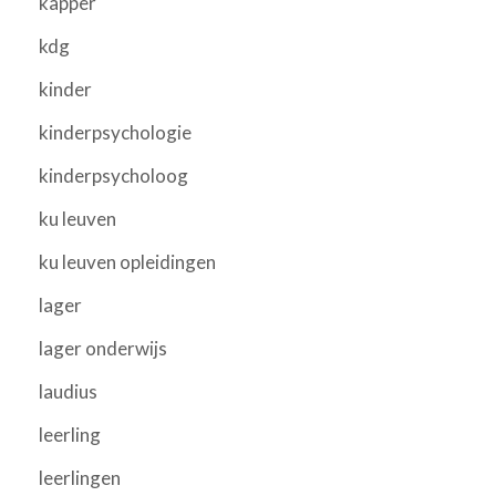
kapper
kdg
kinder
kinderpsychologie
kinderpsycholoog
ku leuven
ku leuven opleidingen
lager
lager onderwijs
laudius
leerling
leerlingen