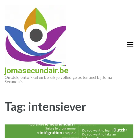
Ga
naar
inhoud
(druk
op
enter)
jomasecundair.be
Ontdek, ontwikkel en bereik je volledige potentieel bij Joma
Secundair.
Tag:
intensiever