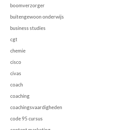
boomverzorger
buitengewoon onderwijs
business studies
cgt
chemie
cisco
civas
coach
coaching
coachingsvaardigheden
code 95 cursus
content marketing