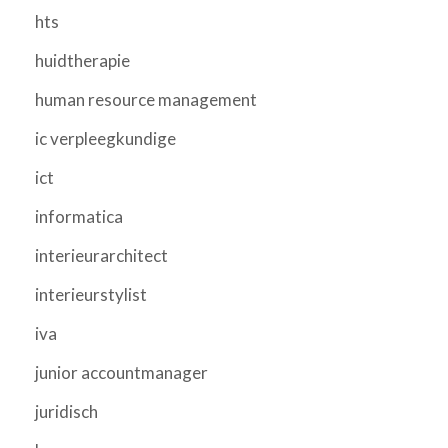
hts
huidtherapie
human resource management
ic verpleegkundige
ict
informatica
interieurarchitect
interieurstylist
iva
junior accountmanager
juridisch