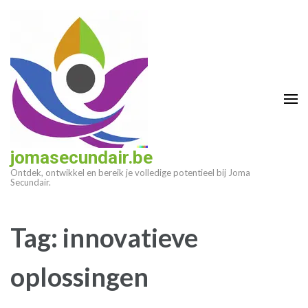
Ga
naar
inhoud
(druk
op
enter)
jomasecundair.be
Ontdek, ontwikkel en bereik je volledige potentieel bij Joma
Secundair.
Tag:
innovatieve
oplossingen