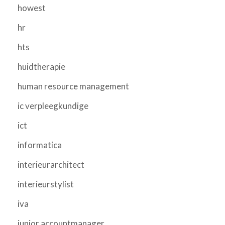
howest
hr
hts
huidtherapie
human resource management
ic verpleegkundige
ict
informatica
interieurarchitect
interieurstylist
iva
junior accountmanager