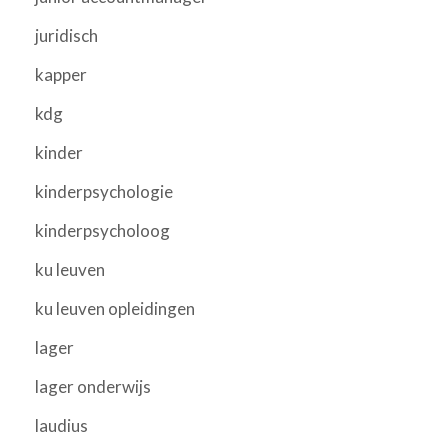
juridisch
kapper
kdg
kinder
kinderpsychologie
kinderpsycholoog
ku leuven
ku leuven opleidingen
lager
lager onderwijs
laudius