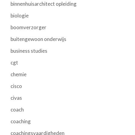
binnenhuisarchitect opleiding
biologie
boomverzorger
buitengewoon onderwijs
business studies
cgt
chemie
cisco
civas
coach
coaching
coachingsvaardigheden