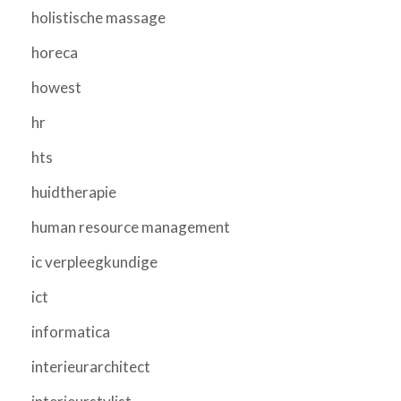
holistische massage
horeca
howest
hr
hts
huidtherapie
human resource management
ic verpleegkundige
ict
informatica
interieurarchitect