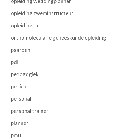
opleiding weddingplanner
opleiding zweminstructeur
opleidingen
orthomoleculaire geneeskunde opleiding
paarden
pdl
pedagogiek
pedicure
personal
personal trainer
planner
pmu