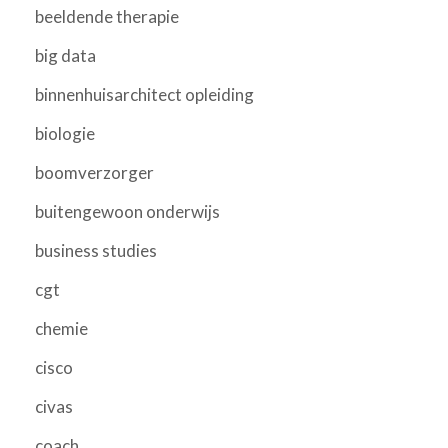
beeldende therapie
big data
binnenhuisarchitect opleiding
biologie
boomverzorger
buitengewoon onderwijs
business studies
cgt
chemie
cisco
civas
coach