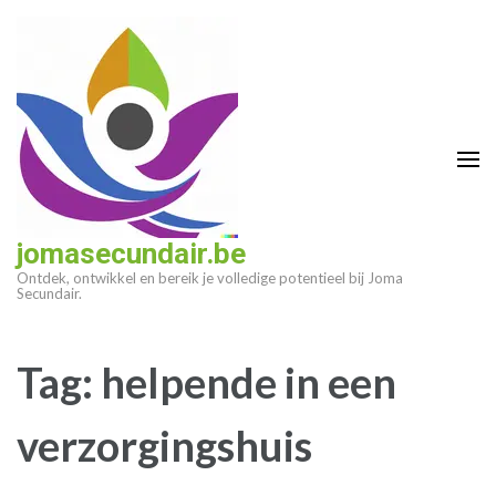
Ga
naar
inhoud
(druk
op
enter)
jomasecundair.be
Ontdek, ontwikkel en bereik je volledige potentieel bij Joma
Secundair.
Tag:
helpende in een
verzorgingshuis