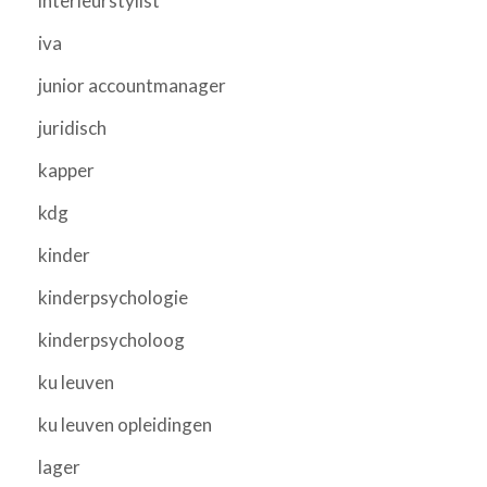
interieurstylist
iva
junior accountmanager
juridisch
kapper
kdg
kinder
kinderpsychologie
kinderpsycholoog
ku leuven
ku leuven opleidingen
lager