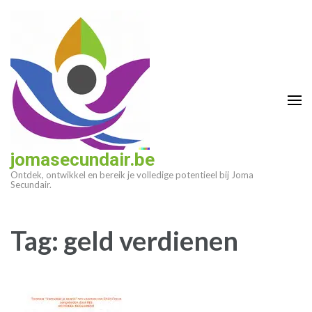
Ga
naar
inhoud
(druk
op
enter)
jomasecundair.be
Ontdek, ontwikkel en bereik je volledige potentieel bij Joma
Secundair.
Tag:
geld verdienen