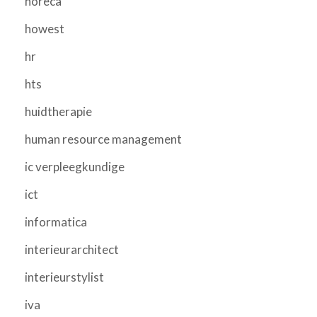
horeca
howest
hr
hts
huidtherapie
human resource management
ic verpleegkundige
ict
informatica
interieurarchitect
interieurstylist
iva