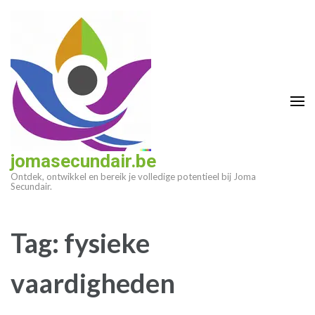
Ga
naar
inhoud
(druk
op
enter)
jomasecundair.be
Ontdek, ontwikkel en bereik je volledige potentieel bij Joma
Secundair.
Tag:
fysieke
vaardigheden