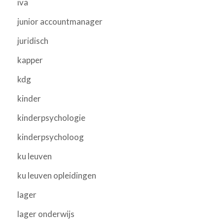
iva
junior accountmanager
juridisch
kapper
kdg
kinder
kinderpsychologie
kinderpsycholoog
ku leuven
ku leuven opleidingen
lager
lager onderwijs