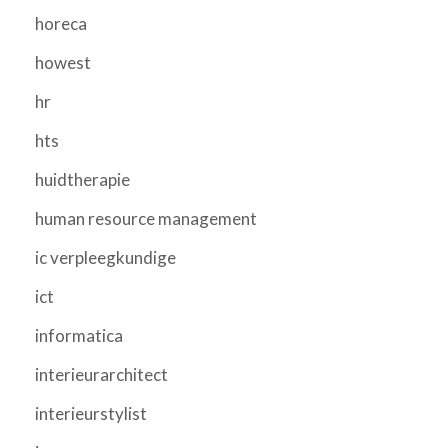
horeca
howest
hr
hts
huidtherapie
human resource management
ic verpleegkundige
ict
informatica
interieurarchitect
interieurstylist