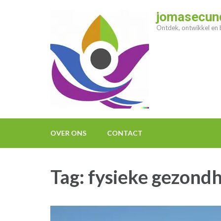
Ga
jomasecund
naar
Ontdek, ontwikkel en b
inhoud
(druk
op
enter)
OVER ONS
CONTACT
Tag:
fysieke gezond