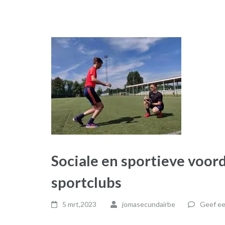
Sociale en sportieve voor
sportclubs
5 mrt,2023
jomasecundairbe
Geef ee