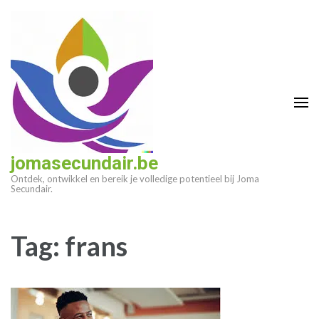
Ga
naar
inhoud
(druk
op
enter)
jomasecundair.be
Ontdek, ontwikkel en bereik je volledige potentieel bij Joma
Secundair.
Tag:
frans