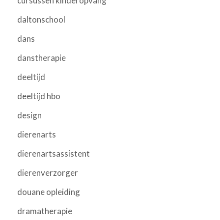
cursussen kinderopvang
daltonschool
dans
danstherapie
deeltijd
deeltijd hbo
design
dierenarts
dierenartsassistent
dierenverzorger
douane opleiding
dramatherapie