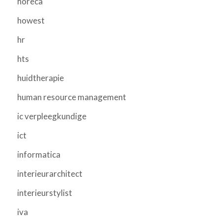
horeca
howest
hr
hts
huidtherapie
human resource management
ic verpleegkundige
ict
informatica
interieurarchitect
interieurstylist
iva