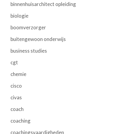
binnenhuisarchitect opleiding
biologie
boomverzorger
buitengewoon onderwijs
business studies
cgt
chemie
cisco
civas
coach
coaching
coachingsvaardigheden