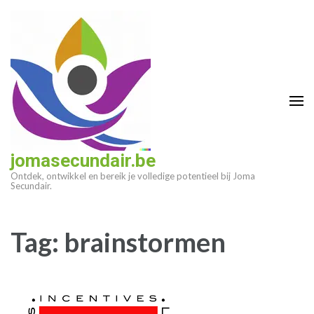
Ga
naar
inhoud
(druk
op
enter)
jomasecundair.be
Ontdek, ontwikkel en bereik je volledige potentieel bij Joma
Secundair.
Tag:
brainstormen