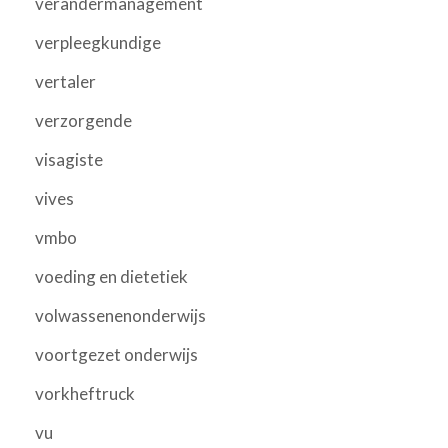
verandermanagement
verpleegkundige
vertaler
verzorgende
visagiste
vives
vmbo
voeding en dietetiek
volwassenenonderwijs
voortgezet onderwijs
vorkheftruck
vu