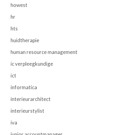
howest
hr
hts
huidtherapie
human resource management
ic verpleegkundige
ict
informatica
interieurarchitect
interieurstylist
iva
junior accountmanager