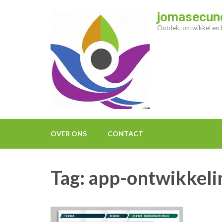
Ga
jomasecund
naar
Ontdek, ontwikkel en b
inhoud
(druk
op
enter)
OVER ONS
CONTACT
Tag:
app-ontwikkeli