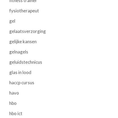
fitness trainer
fysiotherapeut
gel
gelaatsverzorging
gelijke kansen
gelnagels
geluidstechnicus
glas in lood
haccp cursus
havo
hbo
hbo ict