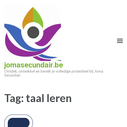
Ga
naar
inhoud
(druk
op
enter)
jomasecundair.be
Ontdek, ontwikkel en bereik je volledige potentieel bij Joma
Secundair.
Tag:
taal leren