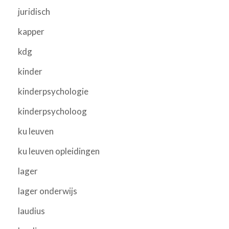
juridisch
kapper
kdg
kinder
kinderpsychologie
kinderpsycholoog
ku leuven
ku leuven opleidingen
lager
lager onderwijs
laudius