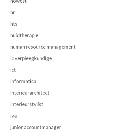
howest
hr
hts
huidtherapie
human resource management
ic verpleegkundige
ict
informatica
interieurarchitect
interieurstylist
iva
junior accountmanager