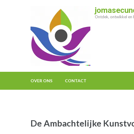
Ga
jomasecund
naar
Ontdek, ontwikkel en b
inhoud
(druk
op
enter)
OVER ONS
CONTACT
De Ambachtelijke Kunstv