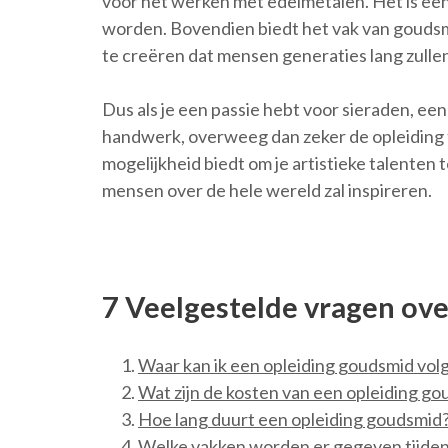
voor het werken met edelmetalen. Het is een 
worden. Bovendien biedt het vak van goudsm
te creëren dat mensen generaties lang zulle
Dus als je een passie hebt voor sieraden, een
handwerk, overweeg dan zeker de opleiding t
mogelijkheid biedt om je artistieke talenten t
mensen over de hele wereld zal inspireren.
7 Veelgestelde vragen ov
Waar kan ik een opleiding goudsmid vol
Wat zijn de kosten van een opleiding g
Hoe lang duurt een opleiding goudsmid
Welke vakken worden er gegeven tijden