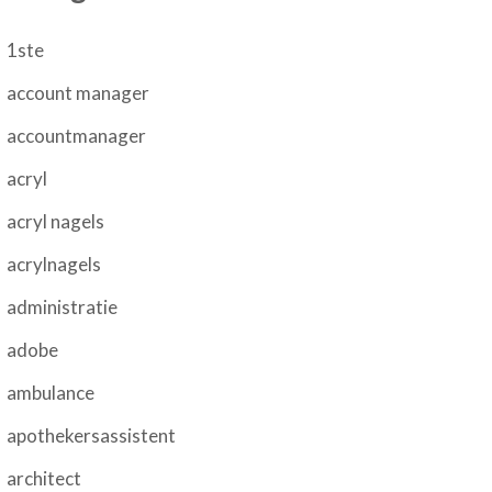
1ste
account manager
accountmanager
acryl
acryl nagels
acrylnagels
administratie
adobe
ambulance
apothekersassistent
architect