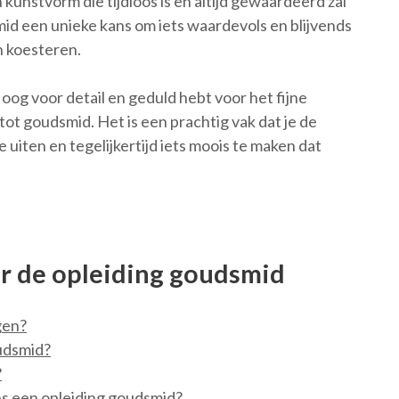
kunstvorm die tijdloos is en altijd gewaardeerd zal
id een unieke kans om iets waardevols en blijvends
n koesteren.
 oog voor detail en geduld hebt voor het fijne
ot goudsmid. Het is een prachtig vak dat je de
e uiten en tegelijkertijd iets moois te maken dat
er de opleiding goudsmid
gen?
oudsmid?
?
s een opleiding goudsmid?