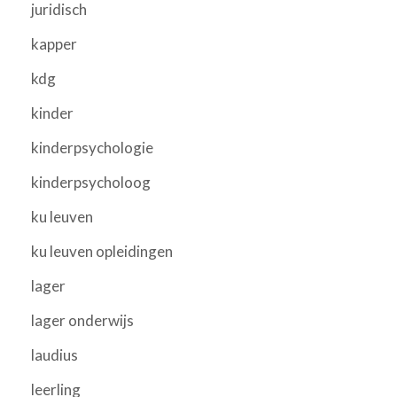
juridisch
kapper
kdg
kinder
kinderpsychologie
kinderpsycholoog
ku leuven
ku leuven opleidingen
lager
lager onderwijs
laudius
leerling