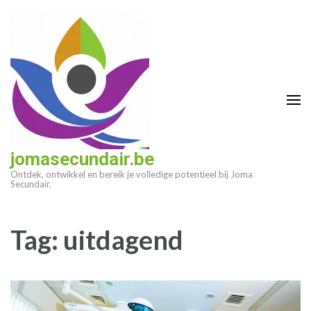
Ga
naar
inhoud
(druk
op
enter)
jomasecundair.be
Ontdek, ontwikkel en bereik je volledige potentieel bij Joma
Secundair.
Tag:
uitdagend