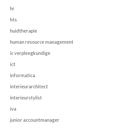
hr
hts
huidtherapie
human resource management
ic verpleegkundige
ict
informatica
interieurarchitect
interieurstylist
iva
junior accountmanager