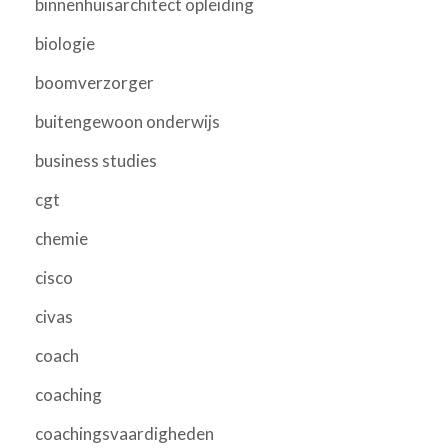
binnenhuisarchitect opleiding
biologie
boomverzorger
buitengewoon onderwijs
business studies
cgt
chemie
cisco
civas
coach
coaching
coachingsvaardigheden