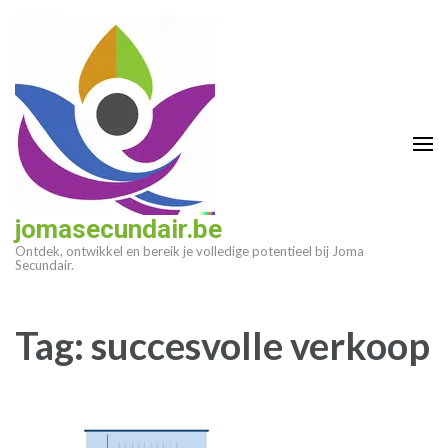
Ga
naar
inhoud
(druk
op
enter)
jomasecundair.be
Ontdek, ontwikkel en bereik je volledige potentieel bij Joma
Secundair.
Tag:
succesvolle verkoop