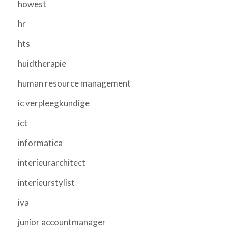
howest
hr
hts
huidtherapie
human resource management
ic verpleegkundige
ict
informatica
interieurarchitect
interieurstylist
iva
junior accountmanager