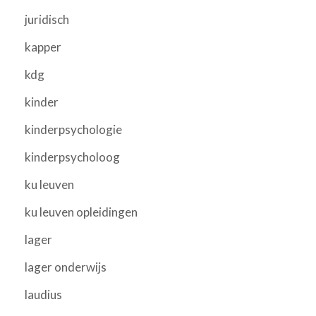
juridisch
kapper
kdg
kinder
kinderpsychologie
kinderpsycholoog
ku leuven
ku leuven opleidingen
lager
lager onderwijs
laudius