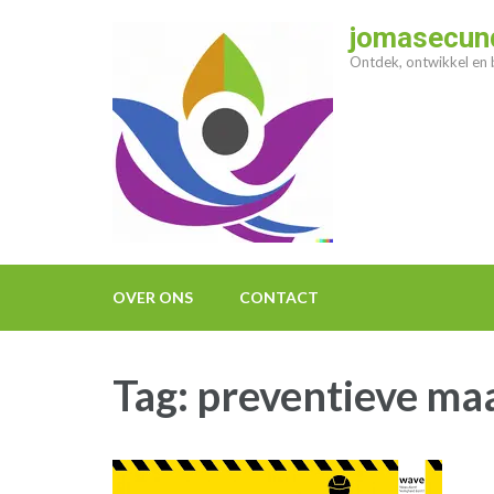
Ga
jomasecund
naar
Ontdek, ontwikkel en b
inhoud
(druk
op
enter)
OVER ONS
CONTACT
Tag:
preventieve ma