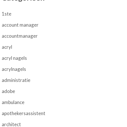
1ste
account manager
accountmanager
acryl
acryl nagels
acrylnagels
administratie
adobe
ambulance
apothekersassistent
architect