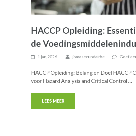
HACCP Opleiding: Essentie
de Voedingsmiddelenindu
1 jan,2026
jomasecundairbe
Geef een
HACCP Opleiding: Belang en Doel HACCP Op
voor Hazard Analysis and Critical Control …
LEES MEER