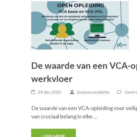
De waarde van een VCA-op
werkvloer
24 dec,2023
jomasecundairbe
Geef e
De waarde van een VCA-opleiding voor veilig
van cruciaal belang in elke …
LEES MEER