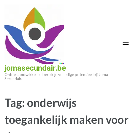
Ga
naar
inhoud
(druk
op
enter)
jomasecundair.be
Ontdek, ontwikkel en bereik je volledige potentieel bij Joma
Secundair.
Tag:
onderwijs
toegankelijk maken voor