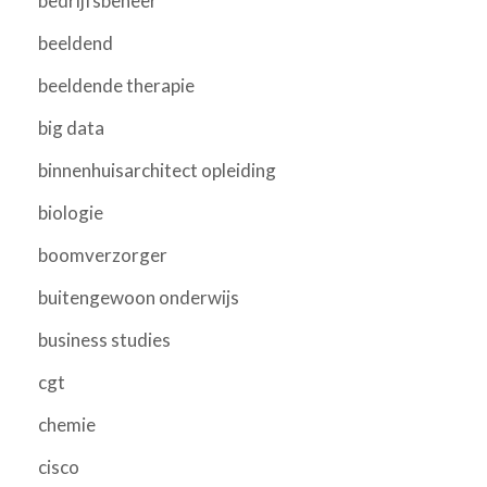
bedrijfsbeheer
beeldend
beeldende therapie
big data
binnenhuisarchitect opleiding
biologie
boomverzorger
buitengewoon onderwijs
business studies
cgt
chemie
cisco