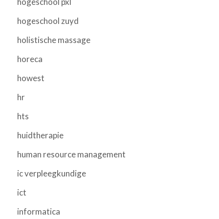
hogeschool pxl
hogeschool zuyd
holistische massage
horeca
howest
hr
hts
huidtherapie
human resource management
ic verpleegkundige
ict
informatica