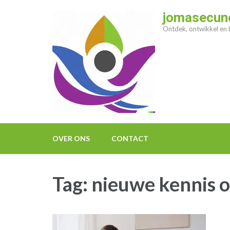
Ga
jomasecund
naar
Ontdek, ontwikkel en b
inhoud
(druk
op
enter)
OVER ONS
CONTACT
Tag:
nieuwe kennis 