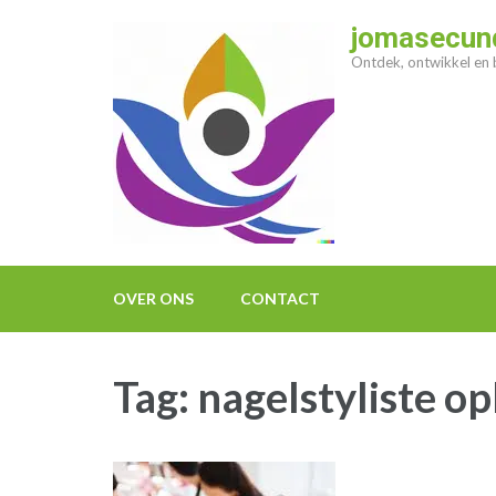
Ga
jomasecund
naar
Ontdek, ontwikkel en b
inhoud
(druk
op
enter)
OVER ONS
CONTACT
Tag:
nagelstyliste op