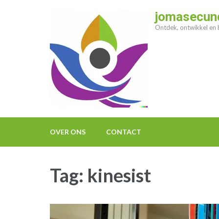
Ga
jomasecund
naar
Ontdek, ontwikkel en b
inhoud
(druk
op
enter)
OVER ONS
CONTACT
Tag:
kinesist