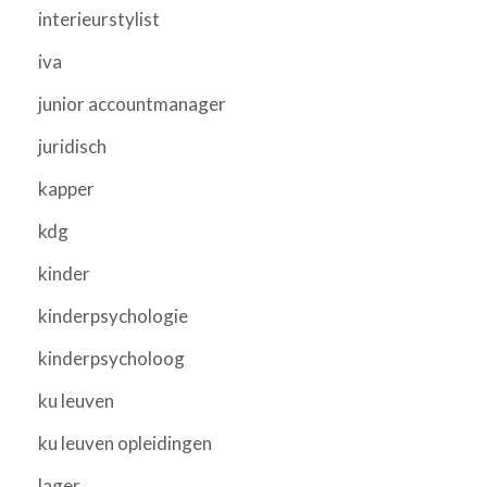
interieurstylist
iva
junior accountmanager
juridisch
kapper
kdg
kinder
kinderpsychologie
kinderpsycholoog
ku leuven
ku leuven opleidingen
lager