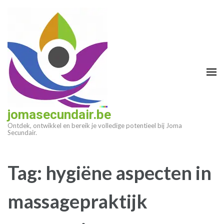
Ga
naar
inhoud
(druk
op
enter)
jomasecundair.be
Ontdek, ontwikkel en bereik je volledige potentieel bij Joma
Secundair.
Tag:
hygiëne aspecten in
massagepraktijk