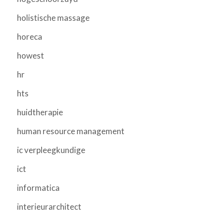
holistische massage
horeca
howest
hr
hts
huidtherapie
human resource management
ic verpleegkundige
ict
informatica
interieurarchitect